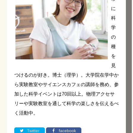
に
科
学
の
種
を
見
つけるのが好き。博士（理学）。大学院在学中か
ら実験教室やサイエンスカフェの講師を務め、参
加した科学イベントは
70
回以上。物理アクセサ
リーや実験教室を通して科学の楽しさを伝えるべ
く活動中。
Twitter
facebook