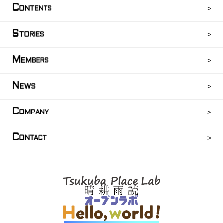
C
ONTENTS
S
TORIES
M
EMBERS
N
EWS
C
OMPANY
C
ONTACT