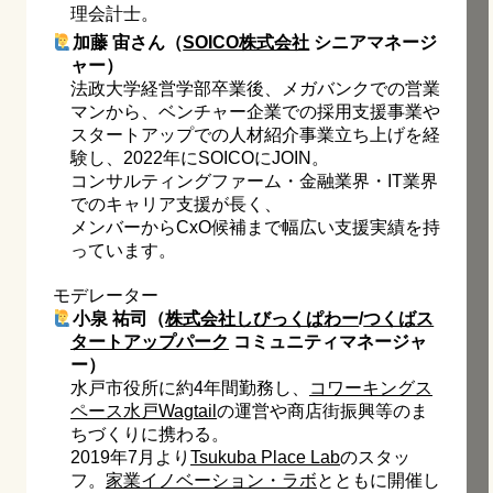
理会計士。
加藤 宙さん（
SOICO株式会社
シニアマネージ
ャー）
法政大学経営学部卒業後、メガバンクでの営業
マンから、ベンチャー企業での採用支援事業や
スタートアップでの人材紹介事業立ち上げを経
験し、2022年にSOICOにJOIN。
コンサルティングファーム・金融業界・IT業界
でのキャリア支援が長く、
メンバーからCxO候補まで幅広い支援実績を持
っています。
モデレーター
小泉 祐司（
株式会社しびっくぱわー
/
つくばス
タートアップパーク
コミュニティマネージャ
ー）
水戸市役所に約4年間勤務し、
コワーキングス
ペース水戸Wagtail
の運営や商店街振興等のま
ちづくりに携わる。
2019年7月より
Tsukuba Place Lab
のスタッ
フ。
家業イノベーション・ラボ
とともに開催し