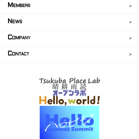
M
EMBERS
N
EWS
C
OMPANY
C
ONTACT