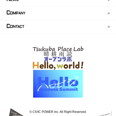
C
OMPANY
C
ONTACT
©︎ CIVIC POWER Inc. All Right Reserved.