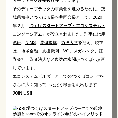
ィープテックが多数存在
しています。
そのディープテックの事業化を進めるために、茨
城県知事とつくば市長を共同会長として、2020
年２月「
つくばスタートアップ・エコシステム・
コンソーシアム
」が設立されました。理事には
産
総研
、
NIMS
、
農研機構
、
筑波大学
を迎え、現在
は、地域金融、支援機関、VC、メガバンク、証
券会社、監査法人など多数の機関がつくばへ参画
しています。
エコシステムビルダーとしての“つくばコンソ”を
さらに広く知っていただく機会を創出します！
JOIN US!!
会場
つくばスタートアップパーク
での現地
参加とzoomでのオンライン参加のハイブリッド