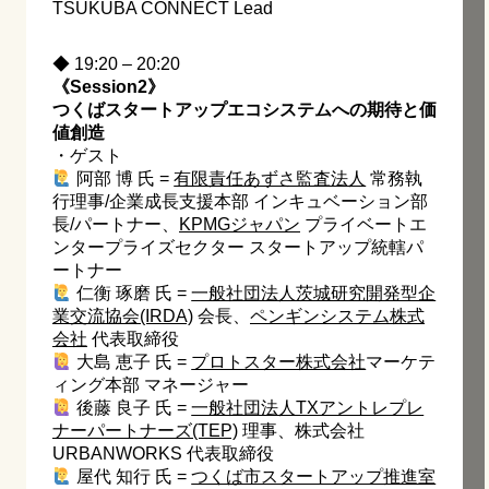
TSUKUBA CONNÉCT Lead
◆ 19:20 – 20:20
《Session2》
つくばスタートアップエコシステムへの期待と価
値創造
・ゲスト
阿部 博 氏 =
有限責任あずさ監査法人
常務執
行理事/企業成長支援本部 インキュベーション部
長/パートナー、
KPMGジャパン
プライベートエ
ンタープライズセクター スタートアップ統轄パ
ートナー
仁衡 琢磨 氏 =
一般社団法人茨城研究開発型企
業交流協会(IRDA)
会長、
ペンギンシステム株式
会社
代表取締役
大島 恵子 氏 =
プロトスター株式会社
マーケテ
ィング本部 マネージャー
後藤 良子 氏 =
一般社団法人TXアントレプレ
ナーパートナーズ(TEP)
理事、株式会社
URBANWORKS 代表取締役
屋代 知行 氏 =
つくば市スタートアップ推進室