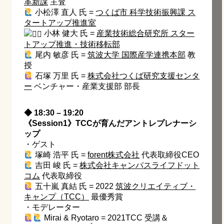
革新課
主査
小松澤 直人 氏 =
つくば市 科学技術振興課 ス
タートアップ推進室
小林 健大 氏 =
産業技術総合研究所 スター
トアップ推進・技術移転部
尾内 敏彦 氏 =
筑波大学 国際産学連携本部
教
授
石塚 万里 氏 =
株式会社つくば研究支援センタ
ー
ベンチャー・産業支援部 部長
◆ 18:30 – 19:20
《Session1》TCCが育んだアントレプレナーシ
ップ
・ゲスト
塚崎 浩平 氏 =
forent株式会社
代表取締役CEO
吉田 峻 氏 =
株式会社キャンパスライフドット
コム
代表取締役
五十嵐 真結 氏 = 2022
筑波クリエイティブ・
キャンプ（TCC）
最優秀賞
・モデレーター
Mirai & Ryotaro = 2021TCC 受講＆