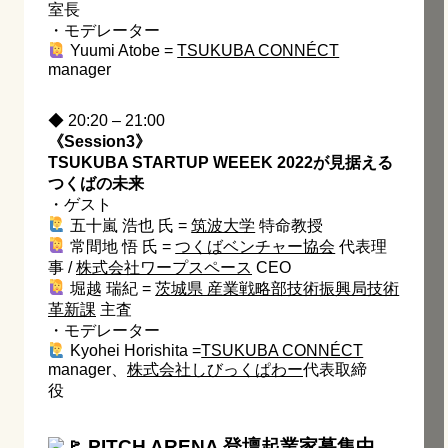
室長
・モデレーター
Yuumi Atobe =
TSUKUBA CONNÉCT
manager
◆ 20:20 – 21:00
《Session3》
TSUKUBA STARTUP WEEEK 2022が見据える
つくばの未来
・ゲスト
五十嵐 浩也 氏 =
筑波大学
特命教授
常間地 悟 氏 =
つくばベンチャー協会
代表理
事 /
株式会社ワープスペース
CEO
堀越 瑞紀 =
茨城県 産業戦略部技術振興局技術
革新課
主査
・モデレーター
Kyohei Horishita =
TSUKUBA CONNÉCT
manager、
株式会社しびっくぱわー
代表取締
役
PITCH ARENA 登壇起業家募集中