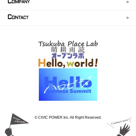
C
OMPANY
C
ONTACT
©︎ CIVIC POWER Inc. All Right Reserved.