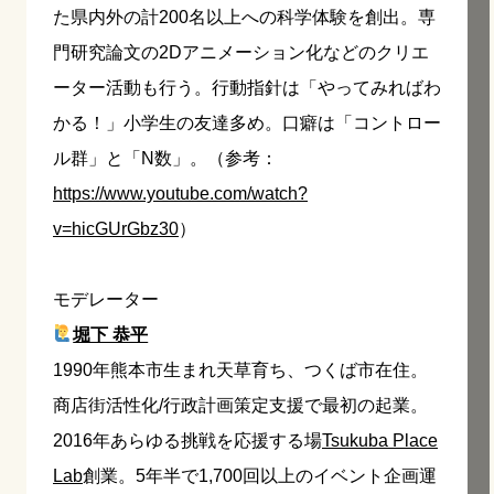
た県内外の計200名以上への科学体験を創出。専
門研究論文の2Dアニメーション化などのクリエ
ーター活動も行う。行動指針は「やってみればわ
かる！」小学生の友達多め。口癖は「コントロー
ル群」と「N数」。（参考：
https://www.youtube.com/watch?
v=hicGUrGbz30
）
モデレーター
堀下 恭平
1990年熊本市生まれ天草育ち、つくば市在住。
商店街活性化/行政計画策定支援で最初の起業。
2016年あらゆる挑戦を応援する場
Tsukuba Place
Lab
創業。5年半で1,700回以上のイベント企画運