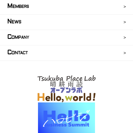
M
EMBERS
N
EWS
C
OMPANY
C
ONTACT