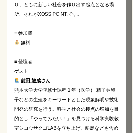
り、ともに新しい社会を作り出す起点となる場
所、それがXOSS POINT.です。
≡ 参加費
無料
≡ 登壇者
ゲスト
前田 龍成
さん
熊本大学大学院修士課程２年（医学） 精子や卵
子などの生殖をキーワードとした現象解明や技術
開発の研究を行う。科学と社会の接点の増加を目
的とし「やってみたい！」を見つける科学実験教
室
シコウサクゴLAB
を立ち上げ、離島なども含め