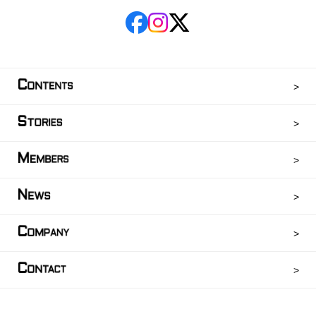
C
ONTENTS
S
TORIES
M
EMBERS
N
EWS
C
OMPANY
C
ONTACT