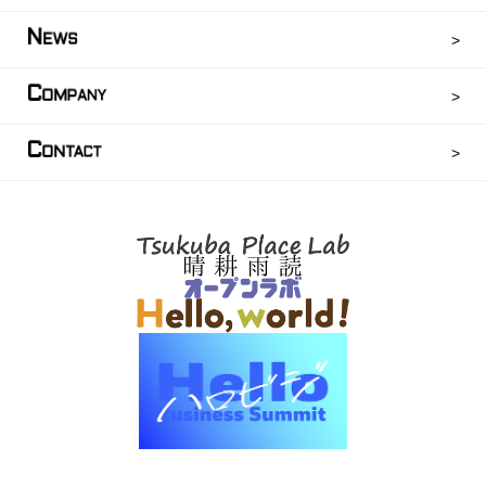
N
EWS
C
OMPANY
C
ONTACT