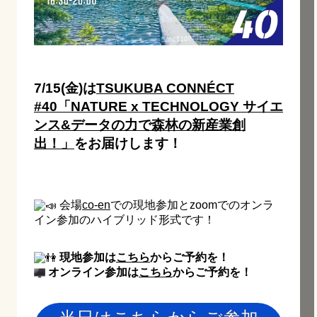
7/15(金)は
TSUKUBA CONNÉCT
#40「NATURE x TECHNOLOGY サイエ
ンス&データの力で森林の新産業創
出！」
をお届けします！
会場
co-en
での現地参加とzoomでのオンラ
イン参加のハイブリッド形式です！
現地参加は
こちら
からご予約を！
オンライン参加は
こちら
からご予約を！