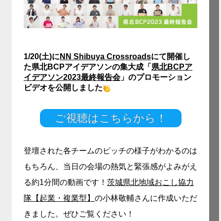
1/20(土)に
NN Shibuya Crossroads
にて開催し
た県北BCPアイデアソンの集大成「
県北BCPア
イデアソン2023最終報告会
」
のプロモーション
ビデオ
を公開しました
ご視聴はこちらから！
登壇された各チームのピッチの様子がわかるのは
もちろん、当日の会場の熱気と緊張感がよみがえ
る約1分間の動画です！
茨城県北地域おこし協力
隊【起業・複業型】
の小林敬輔さんに作成いただ
きました。ぜひご覧ください！