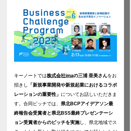
キーノートでは
株式会社ima
の三浦 亜美さん
をお
招きし
「新規事業開発や新規起業におけるコラボ
レーションの重要性」
についてお話しいただきま
す。合同ピッチでは、
県北BCPアイデアソン最
終報告会受賞者と
県北BSS最終プレゼンテーシ
ョン受賞者からのピッチを実施
し、県北地域でス