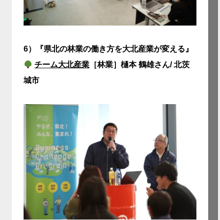
6）
『県北の林業の働き方を大北産業が変える』
チーム大北産業
［林業］樋本 鶴雄さん/ 北茨
城市