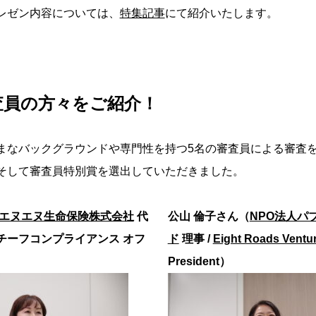
レゼン内容については、
特集記事
にて紹介いたします。
査員の方々をご紹介！
まなバックグラウンドや専門性を持つ5名の審査員による審査
そして審査員特別賞を選出していただきました。
エヌエヌ生命保険株式会社
代
公山 倫子さん（
NPO法人パ
チーフコンプライアンス オフ
ド
理事 /
Eight Roads Ventu
President）