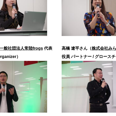
一般社団法人常陸frogs
代表
高橋 遼平さん（
株式会社み
Organizer）
役員 パートナー / グロース