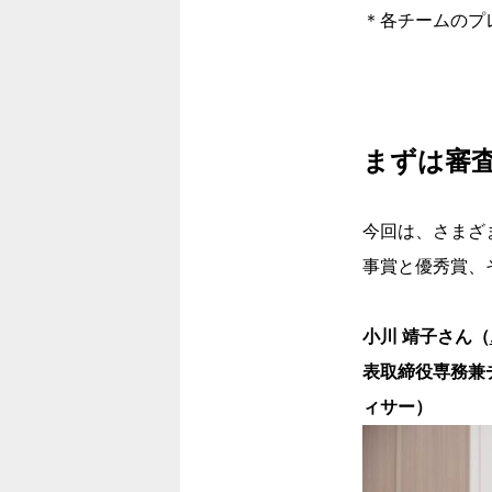
＊各チームのプ
まずは審
今回は、さまざ
事賞と優秀賞、
小川 靖子さん（
表取締役専務兼
ィサー）