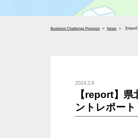
【rep
Business Challenge Program
News
2024.2.6
【report
ントレポート