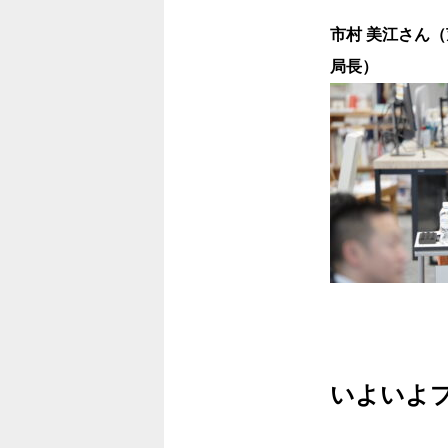
市村 美江さん
局長）
いよいよ