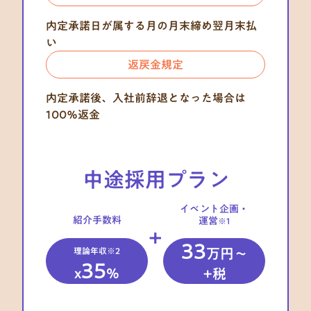
内定承諾日が属する月の月末締め翌月末払
い
返戻金規定
内定承諾後、入社前辞退となった場合は
100％返金
中途採用
プラン
イベント企画・
紹介手数料
運営
※1
+
33
理論年収※2
万円〜
35
x
%
+税