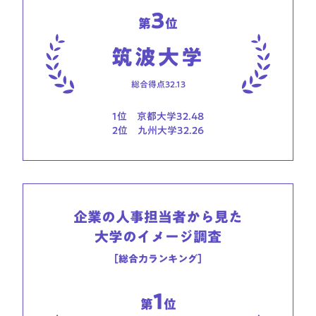
3
第
位
筑波大学
総合得点32.13
1位　京都大学32.48

2位　九州大学32.26
企業の人事担当者から見た

大学のイメージ調査
［総合力ランキング］
1
第
位