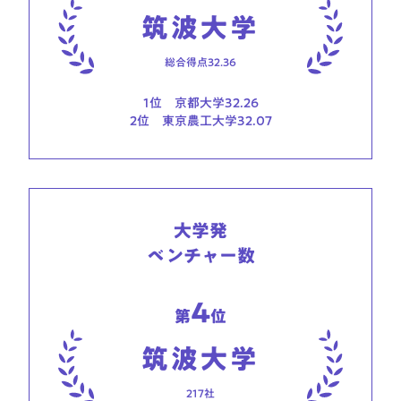
筑波大学
総合得点32.36
1位　京都大学32.26

2位　東京農工大学32.07
大学発

ベンチャー数
4
第
位
筑波大学
217社