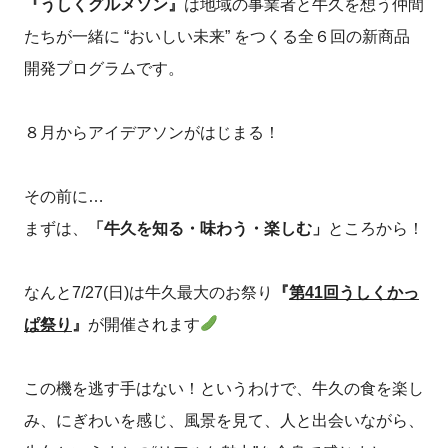
『うしくグルメソン』
は地域の事業者と牛久を想う仲間
たちが一緒に “おいしい未来” をつくる全６回の新商品
開発プログラムです。
８月からアイデアソンがはじまる！
その前に…
まずは、
「牛久を知る・味わう・楽しむ」
ところから！
なんと7/27(日)は牛久最大のお祭り
『
第41回うしくかっ
ぱ祭り
』
が開催されます
この機を逃す手はない！というわけで、牛久の食を楽し
み、にぎわいを感じ、風景を見て、人と出会いながら、