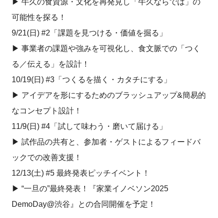
▶︎ 牛久の食資源・文化を再発見し「牛久ならでは」の
可能性を探る！
9/21(日) #2「課題を見つける・価値を掘る」
▶︎ 事業者の課題や強みを可視化し、食文脈での「つく
る／伝える」を設計！
10/19(日) #3「つくるを描く・カタチにする」
▶︎ アイデアを形にするためのブラッシュアップ&簡易的
なコンセプト設計！
11/9(日) #4「試して味わう・磨いて届ける」
▶︎ 試作品の共有と、参加者・ゲストによるフィードバ
ックでの改善支援！
12/13(土) #5 最終発表ピッチイベント！
▶︎ “一旦の”最終発表！『家業イノベソン2025
DemoDay@渋谷』との合同開催を予定！