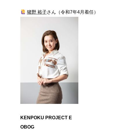
猪野 裕子
さん（令和7年4月着任）
KENPOKU PROJECT E
OBOG