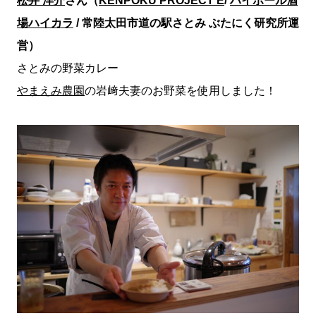
松井 洋介
さん（
KENPOKU PROJECT E
/
ハイボール酒
場ハイカラ
/ 常陸太田市道の駅さとみ ぶたにく研究所運
営）
さとみの野菜カレー
やまえみ農園
の岩﨑夫妻のお野菜を使用しました！