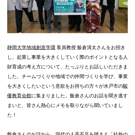
静岡大学地域
創造学環
客員教授 飯倉清太さんをお招き
し、起業し事業を大きくしていく際のポイントとなる人
財育成の考え方について、たっぷりとお話しいただきま
した。チームづくりや地域での仲間づくりを学び、事業
を大きくしたいという意欲をお持ちの方々が水戸市の
駿
優教育会館
に集まりました。飯倉さんのお話を聞き逃す
まいと、皆さん熱心にメモを取りながら聞いていまし
た！
飯倉さんのお話から、現代の人手不足を踏まえ「社外の