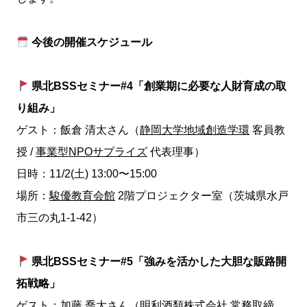
今後の開催スケジュール
県北BSSセミナー#4「創業期に必要な人財育成の取
り組み」
ゲスト：飯倉 清太さん（
静岡大学地域創造学環
客員教
授 /
事業型NPOサプライズ
代表理事）
日時：11/2(土) 13:00〜15:00
場所：
駿優教育会館
2階プロジェクター室（茨城県水戸
市三の丸1-1-42）
県北BSSセミナー#5「強みを活かした大胆な販路開
拓戦略」
ゲスト：加藤 喬大さん（
明利酒類株式会社
常務取締