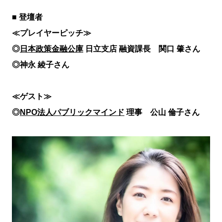
■ 登壇者
≪プレイヤーピッチ≫
◎
日本政策金融公庫
日立支店 融資課長 関口 肇さん
◎神永 綾子
さん
≪ゲスト≫
◎
NPO法人パブリックマインド
理事 公山 倫子さん