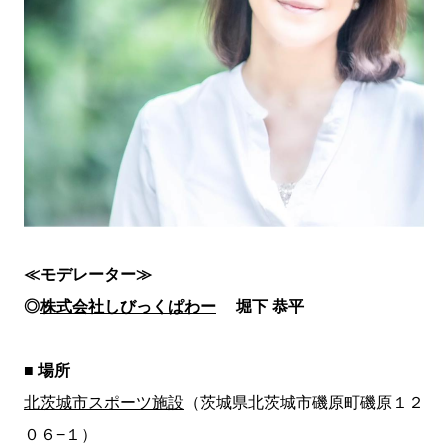
≪モデレーター≫
◎
株式会社しびっくぱわー
堀下 恭平
■ 場所
北茨城市スポーツ施設
（茨城県北茨城市磯原町磯原１２
０６−１）