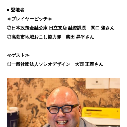
■ 登壇者
≪プレイヤーピッチ≫
◎
日本政策金融公庫
日立支店 融資課長 関口 肇さん
◎
高萩市地域おこし協力隊
柴田 昇平さん
≪ゲスト≫
◎
一般社団法人ソシオデザイン
大西 正泰さん