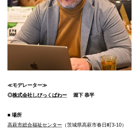
≪モデレーター≫
◎
株式会社しびっくぱわー
堀下 恭平
■ 場所
高萩市総合福祉センター
（茨城県高萩市春日町3-10）