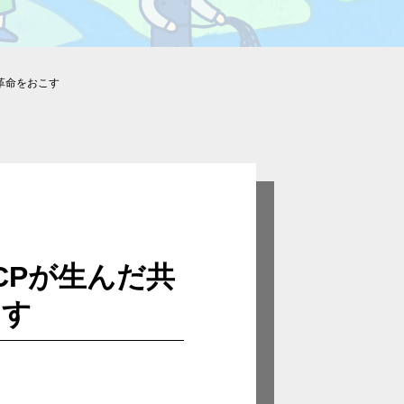
革命をおこす
CPが生んだ共
こす