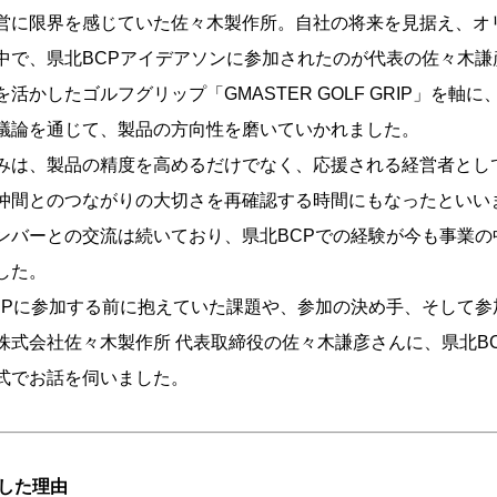
営に限界を感じていた佐々木製作所。自社の将来を見据え、オ
中で、県北BCPアイデアソンに参加されたのが代表の佐々木謙
活かしたゴルフグリップ「GMASTER GOLF GRIP」を軸
議論を通じて、製品の方向性を磨いていかれました。
みは、製品の精度を高めるだけでなく、応援される経営者とし
仲間とのつながりの大切さを再確認する時間にもなったといい
ンバーとの交流は続いており、県北BCPでの経験が今も事業の
した。
CPに参加する前に抱えていた課題や、参加の決め手、そして参
株式会社佐々木製作所 代表取締役の佐々木謙彦さんに、県北B
式でお話を伺いました。
加した理由