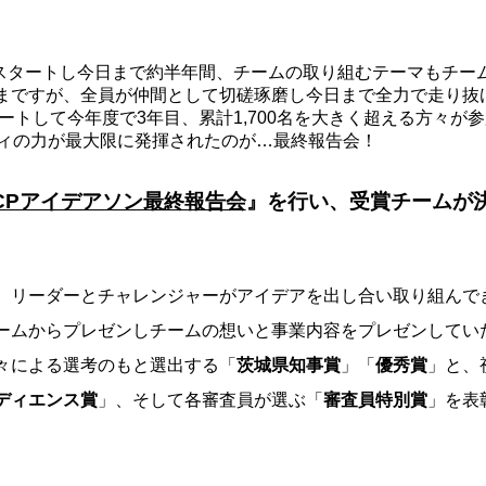
からスタートし今日まで約半年間、チームの取り組むテーマもチー
まですが、全員が仲間として切磋琢磨し今日まで全力で走り抜
タートして今年度で3年目、累計1,700名を大きく超える方々が
ティの力が最大限に発揮されたのが…最終報告会！
CPアイデアソン最終報告会
』を行い、受賞チームが
、リーダーとチャレンジャーがアイデアを出し合い取り組んで
ームからプレゼンしチームの想いと事業内容をプレゼンしてい
々による選考のもと選出する「
茨城県知事賞
」「
優秀賞
」と、
ディエンス賞
」、そして各審査員が選ぶ「
審査員特別賞
」を表