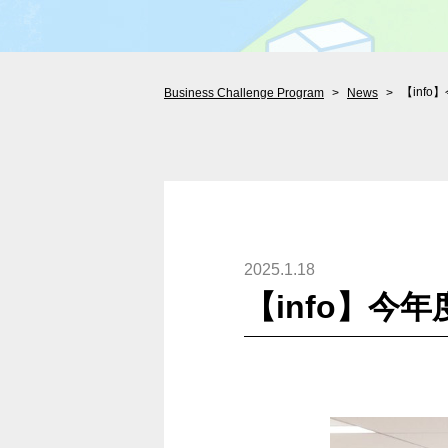
【inf
Business Challenge Program
News
2025.1.18
【info】