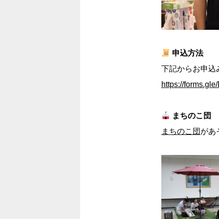
申込方法
下記からお申込
https://forms.g
まちのこ団
まちのこ団
があ