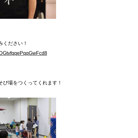
みください！
le/DGtvfqqePqqGwFcd8
そび場をつくってくれます！