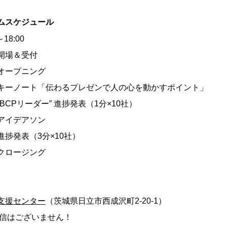
イムスケジュール
～18:00
0 開場＆受付
5 オープニング
:45 キーノート「伝わるプレゼンで人の心を動かすポイント」
0 “BCPリーダー” 進捗発表（1分×10社）
0 アイデアソン
5 進捗発表（3分×10社）
0 クロージング
支援センター
（茨城県日立市西成沢町2-20-1）
配信はございません！