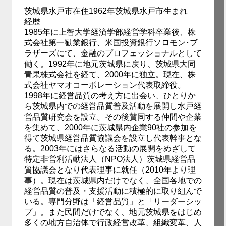
茨城県水戸市在住1962年茨城県水戸市生まれ
経歴
1985年に上智大学経済学部経営学科卒業後、株
式会社第一勧業銀行、米国投資銀行ソロモン･ブ
ラザーズにて、金融のプロフェッショナルとして
働く。1992年に地元茨城県に戻り、茨城県大同
青果株式会社を経て、2000年に独立。現在、株
式会社ヤマオコーポレーション代表取締役。
1998年に経営品質の考え方に出会い、ひとりか
ら茨城県内での経営品質普及活動を展開し水戸経
営品質研究会を設立。その後賛同する仲間や企業
を集めて、2000年に茨城県内企業90社の参加を
得て茨城県経営品質協議会を設立し代表幹事とな
る。2003年にはさらなる活動の展開をめざして
特定非営利活動法人（NPO法人）茨城県経営品
質協議会となり代表理事に就任（2010年より理
事）。現在は茨城県内だけでなく、全国各地での
経営品質の普及・支援活動に積極的に取り組んで
いる。専門分野は「経営品質」と「リーダーシッ
プ」。また民間だけでなく、地元茨城県をはじめ
多くの地方自治体で行政経営改革、組織変革、人