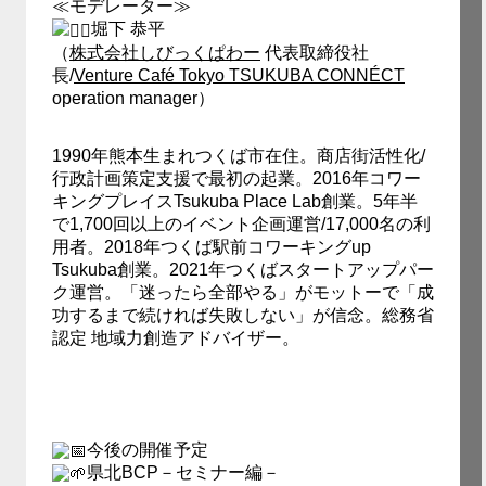
≪モデレーター≫
堀下 恭平
（
株式会社しびっくぱわー
代表取締役社
長/
Venture Café Tokyo TSUKUBA CONNÉCT
operation manager）
1990年熊本生まれつくば市在住。商店街活性化/
行政計画策定支援で最初の起業。2016年コワー
キングプレイスTsukuba Place Lab創業。5年半
で1,700回以上のイベント企画運営/17,000名の利
用者。2018年つくば駅前コワーキングup
Tsukuba創業。2021年つくばスタートアップパー
ク運営。「迷ったら全部やる」がモットーで「成
功するまで続ければ失敗しない」が信念。総務省
認定 地域力創造アドバイザー。
今後の開催予定
県北BCP－セミナー編－