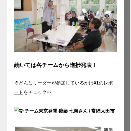
続いては各チームから進捗発表！
※どんなリーダーが参加しているかは
#1のレポ
ート
をチェック
チーム東京発電
後藤 七海さん / 常陸太田市
農業