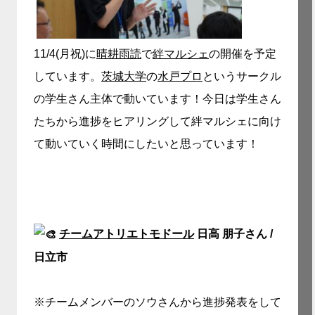
11/4(月祝)に
晴耕雨読
で
絆マルシェ
の開催を予定
しています。
茨城大学
の
水戸プロ
というサークル
の
学生さん主体で動いています！今日は
学生さん
たちから進捗をヒアリングして絆マルシェに向け
て動いていく時間にしたいと思っています！
チームアトリエトモドール
日高 朋子さん /
日立市
※チームメンバーのソウさんから進捗発表をして