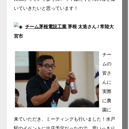
いていきたいと思っています！
チーム茅根電設工業
茅根 太造さん / 常陸大
宮市
チー
ムの
皆さ
んに
実際
に農
園に
来ていただき、ミーティングも行いました！水戸
駅のイベントに出店予定だったので、思いっきり