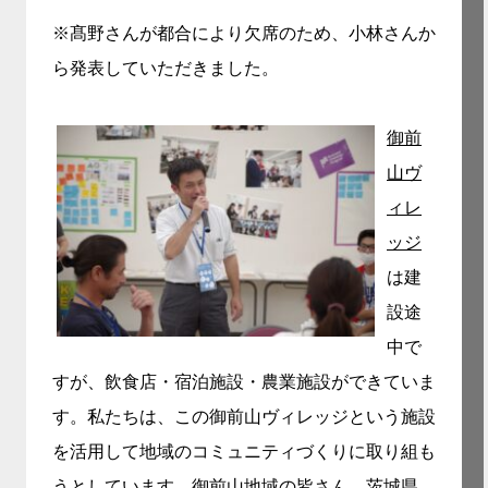
※髙野さんが都合により欠席のため、小林さんか
ら発表していただきました。
御前
山ヴ
ィレ
ッジ
は建
設途
中で
すが、飲食店・宿泊施設・農業施設ができていま
す。私たちは、この御前山ヴィレッジという施設
を活用して地域のコミュニティづくりに取り組も
うとしています。御前山地域の皆さん、茨城県、