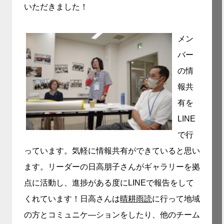
いただきました！
メン
バー
の情
報共
有を
LINE
で行
っています。気軽に情報共有ができていると思い
ます。リーダーの日高朋子さんが
ギャラリーを拠
点に活動し、進捗がある度にLINEで報告をして
くれています！日高さんは
晴耕雨読
に行って地域
の方とコミュニケ―ションをしたり、他のチーム