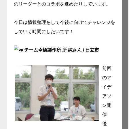
のリーダーとのコラボを進めたりしています。
今日は
情報整理をして今後に向けてチャレンジを
していく時間にしたいです！
チーム今橋製作所
所 純さん / 日立市
前回
のア
イデ
アソ
ン開
催
後、