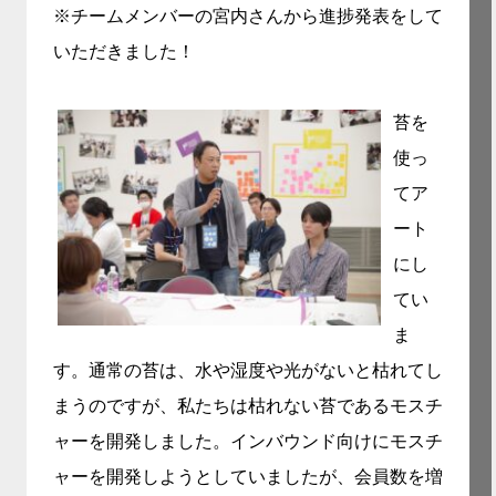
※チームメンバーの宮内さんから進捗発表をして
いただきました！
苔を
使っ
てア
ート
にし
てい
ま
す。通常の苔は、
水や湿度や光がないと枯れてし
まうのですが、私たちは枯れない苔であるモスチ
ャーを開発しました。
インバウンド向けにモスチ
ャーを開発しようとしていましたが、会員数を増