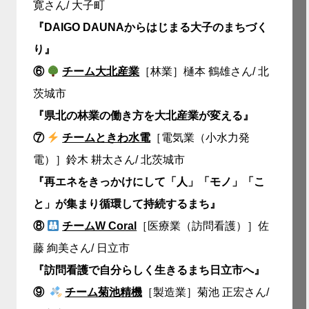
寛さん/ 大子町
『DAIGO DAUNAからはじまる大子のまちづく
り』
⑥
チーム大北産業
［林業］樋本 鶴雄さん/ 北
茨城市
『県北の林業の働き方を大北産業が変える』
⑦
チームときわ水電
［電気業（小水力発
電）］鈴木 耕太さん/ 北茨城市
『再エネをきっかけにして「人」「モノ」「こ
と」が集まり循環して持続するまち』
⑧
チームW Coral
［医療業（訪問看護）］佐
藤 絢美さん/ 日立市
『訪問看護で自分らしく生きるまち日立市へ』
⑨
チーム菊池精機
［製造業］菊池 正宏さん/