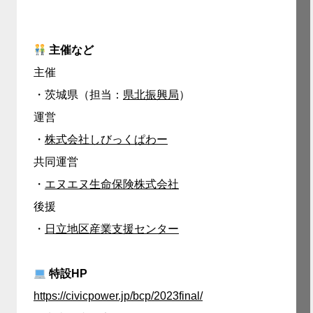
主催など
主催
・茨城県（担当：
県北振興局
）
運営
・
株式会社しびっくぱわー
共同運営
・
エヌエヌ生命保険株式会社
後援
・
日立地区産業支援センター
特設HP
https://civicpower.jp/bcp/2023final/