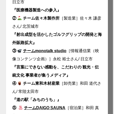
日立市
『医療機器製造への参入』
②
チーム佐々木製作所
［製造業］佐々木 謙彦
さん/ 北茨城市
『射出成型を活かしたゴルフグリップの開発と海
外販路拡大』
③
チームmonotalk studio
［情報通信業（映
像コンテンツ企画）］永松 裕士さん/ 日立市
『言葉にできない感動を、こだわりの 観光・伝
統文化 事業者が集うメディア』
④
チーム東和木材産業
［卸売業］和田 道代さ
ん/ 常陸太田市
『道の駅「みちのうち」』
⑤
チームDAIGO SAUNA
［宿泊業］和田 真