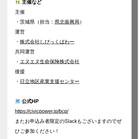
主催など
主催
・茨城県（担当：
県北振興局
）
運営
・
株式会社しびっくぱわー
共同運営
・
エヌエヌ生命保険株式会社
後援
・
日立地区産業支援センター
公式HP
https://civicpower.jp/bcp/
またお申込み者限定のSlackもございますのでぜ
ひご参加ください！