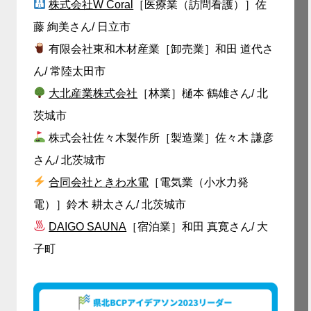
株式会社W Coral
［医療業（訪問看護）］佐
藤 絢美さん/ 日立市
有限会社東和木材産業［卸売業］和田 道代さ
ん/ 常陸太田市
大北産業株式会社
［林業］樋本 鶴雄さん/ 北
茨城市
株式会社佐々木製作所［製造業］佐々木 謙彦
さん/ 北茨城市
合同会社ときわ水電
［電気業（小水力発
電）］鈴木 耕太さん/ 北茨城市
DAIGO SAUNA
［宿泊業］
和田 真寛さん/ 大
子町