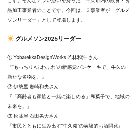
こす。そんなアツい想いを持った、牛久市内の飲食・食
品加工事業者のことです。今回は、３事業者が「グルメ
ソンリーダー」として登場します。
グルメソン2025リーダー
① YobarekkaDesignWorks 若林和浩 さん
『“もっちり×ふわふわ”の新感覚パンケーキで、牛久の
新たな名物を。』
② 伊勢屋 岩崎和夫さん
『「高齢者も家族と一緒に楽しめる」和菓子で、地域の
未来を。』
③ 松蔵屋 石田晃大さん
『市民とともに生み出す“牛久発”の実験的お酒開発』