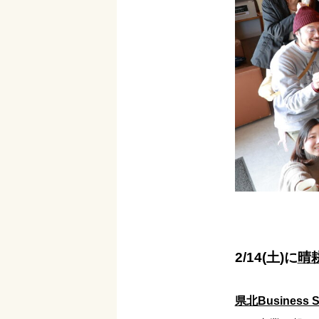
2/14(土)に
晴
県北Business 