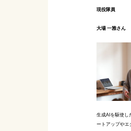
現役隊員
大場 一雅さん
生成AIを駆使
ートアップやエ