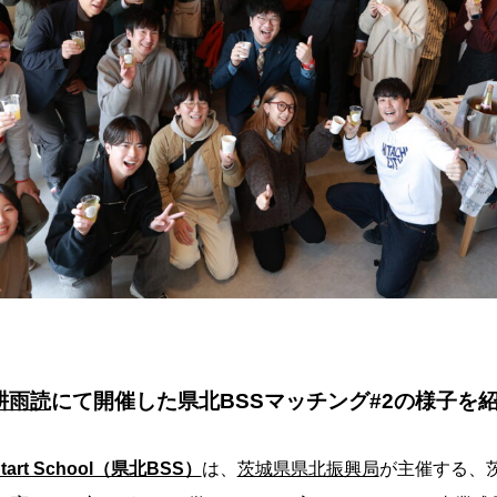
耕雨読
にて開催した県北BSSマッチング#2の様子を
Start School（県北BSS）
は、
茨城県県北振興局
が主催する、