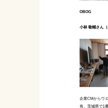
OBOG
小林 敬輔さん（株
企業CMからウ
有。茨城県で1