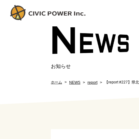
N
EW
S
お知らせ
ホーム
【report #227】
NEWS
report