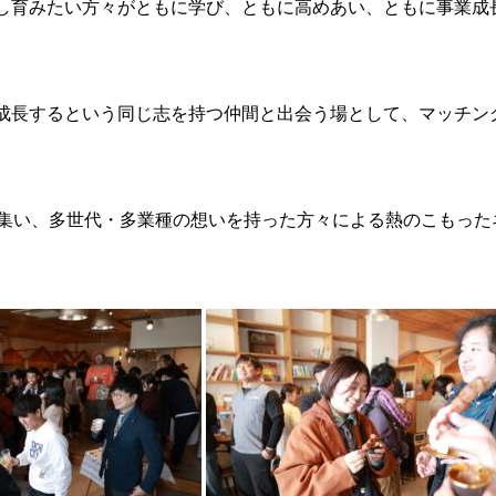
し育みたい方々がともに学び、ともに高めあい、ともに事業成
。
成長するという同じ志を持つ仲間と出会う場として、マッチン
が集い、多世代・多業種の想いを持った方々による熱のこもった
。