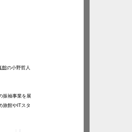
真館
の小野哲人
の振袖事業を展
旅館やITスタ