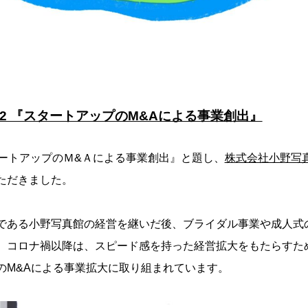
ol.2 『スタートアップのM&Aによる事業創出』
スタートアップのＭ&Ａによる事業創出』と題し、
株式会社小野写
ただきました。
である小野写真館の経営を継いだ後、ブライダル事業や成人式
。コロナ禍以降は、スピード感を持った経営拡大をもたらすため
のM&Aによる事業拡大に取り組まれています。