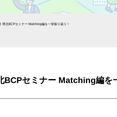
rt】県北BCPセミナー Matching編を一挙振り返り！
県北BCPセミナー Matching