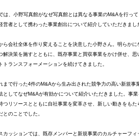
編初回では、小野写真館がなぜ写真館とは異なる事業のM&Aを行っ
経営者として携わった事業創出について紹介していただきまし
から会社全体を作り変えることを決意した小野さん。明らかに
つ解決策を施すとともに、既存事業と買収事業をかけ併せ、思
トトランスフォーメーションを続けてきました。
れまで行った4件のM&Aから生み出された競争力の高い新規事
法としてなぜM&Aが有効かについて紹介いただきました。事業
持つリソースとともに自社事業を変革させ、新しい動きをもた
だとのことでした。
スカッションでは、既存メンバーと新規事業のカルチャーフィ