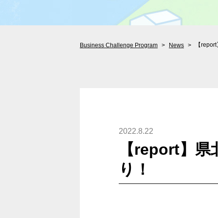
【repo
Business Challenge Program
News
2022.8.22
【report】
り！