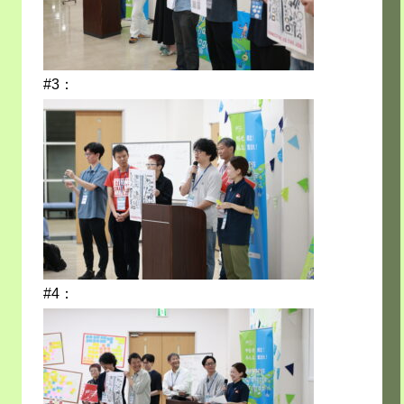
#3：
#4：