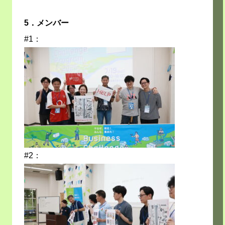
5．メンバー
#1：
#2：