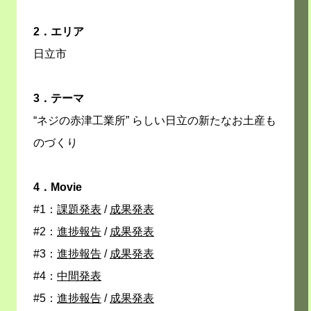
2．エリア
日立市
3．テーマ
“ネジの赤津工業所” らしい日立の新たなお土産も
のづくり
4．Movie
#1：
課題発表
/
成果発表
#2：
進捗報告
/
成果発表
#3：
進捗報告
/
成果発表
#4：
中間発表
#5：
進捗報告
/
成果発表