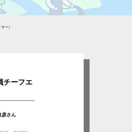
ィサー）
員チーフエ
良彦さん